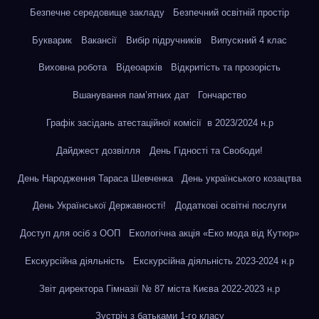
Безпечне середовище закладу
Безпечний освітній простір
Букварик
Вакансії
Вибір підручників
Випускний 4 клас
Виховна робота
Відеоархів
Відкритість та прозорість
Вшанування пам’ятних дат
Гончарство
Графік засідань атестаційної комісії в 2023/2024 н.р
Дайджест дозвілля
День Гідності та Свободи!
День Народження Тараса Шевченка
День українського козацтва
День Української Державності!
Додаткові освітні послуги
Доступ для осіб з ООП
Екологічна акція «Еко мода від Кутюр»
Екскурсійна діяльність
Екскурсійна діяльність 2023-2024 н.р
Звіт директора Гімназії № 87 міста Києва 2022-2023 н.р
Зустріч з батьками 1-го класу