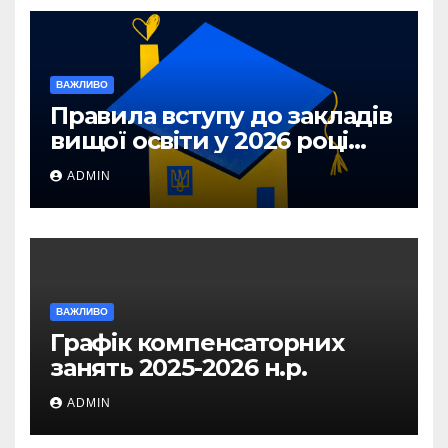
ВАЖЛИВО
Правила вступу до закладів
вищої освіти у 2026 році
для абітурієнтів з ТОТ та
ADMIN
прифронтових територій
ВАЖЛИВО
Графік компенсаторних
занять 2025-2026 н.р.
ADMIN