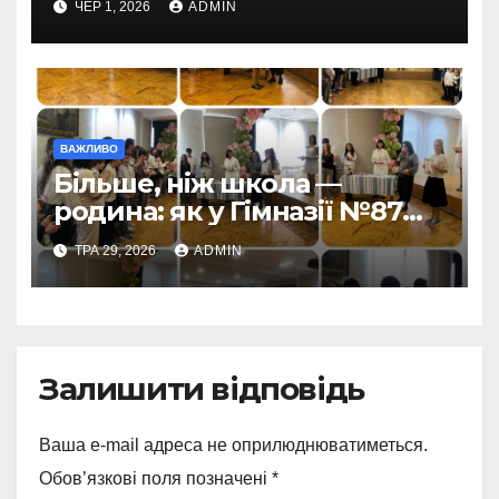
ЧЕР 1, 2026
ADMIN
ВАЖЛИВО
Більше, ніж школа —
родина: як у Гімназії №87
пролунав останній дзвоник
ТРА 29, 2026
ADMIN
Залишити відповідь
Ваша e-mail адреса не оприлюднюватиметься.
Обов’язкові поля позначені
*