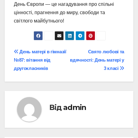
День Європи — це нагадування про спільні
цінності, прагнення до миру, свободи та
світлого майбутнього!
Навігація
День матері в гімназії
Свято любові та
№87: вітання від
вдячності: День матері у
записів
другокласників
3 класі
Від
admin