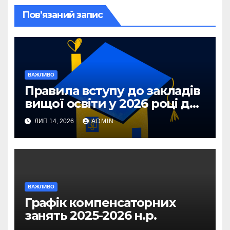
Пов’язаний запис
ВАЖЛИВО
Правила вступу до закладів
вищої освіти у 2026 році для
абітурієнтів з ТОТ та
ЛИП 14, 2026
ADMIN
прифронтових територій
ВАЖЛИВО
Графік компенсаторних
занять 2025-2026 н.р.