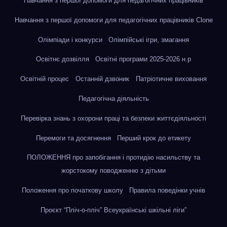
Навчання з першої допомоги для педагогічних працівників
Навчання з першої допомоги для педагогічних працівників Clone
Олімпіади і конкурси
Олімпійські ігри, змагання
Освітнє дозвілля
Освітні програми 2025-2026 н.р
Освітній процес
Останній дзвоник
Патріотичне виховання
Педагогічна діяльність
Перевірка знань з охорони праці та безпеки життєдіяльності
Перемоги та досягнення
Перший крок до етикету
ПОЛОЖЕННЯ про запобігання і протидію насильству та
жорстокому поводженню з дітьми
Положення про початкову школу
Правила поведінки учнів
Проєкт “Пліч-о-пліч” Всеукраїнські шкільні ліги”