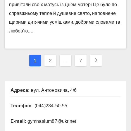
привітали своїх матусь із Днем матері Це було по-
справжньому тепле й душевне свято, наповнене
щирими дитячими усмішками, добрими словами та
любов’ю.…
Posts
1
2
…
7
pagination
Адреса:
вул. Антоновича, 4/6
Телефон:
(044)234-50-55
E-mail:
gymnasium87@ukr.net