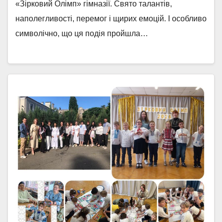
«Зірковий Олімп» гімназії. Свято талантів,
наполегливості, перемог і щирих емоцій. І особливо
символічно, що ця подія пройшла…