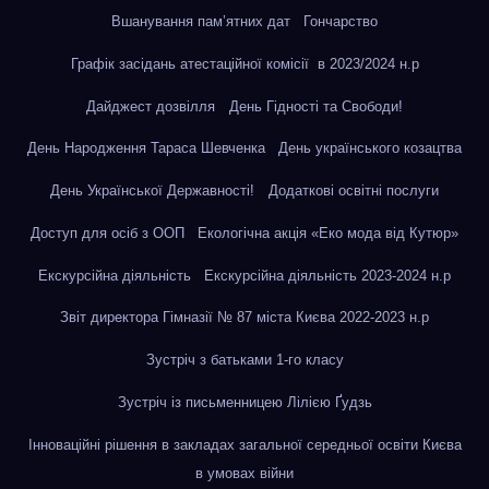
Вшанування пам’ятних дат
Гончарство
Графік засідань атестаційної комісії в 2023/2024 н.р
Дайджест дозвілля
День Гідності та Свободи!
День Народження Тараса Шевченка
День українського козацтва
День Української Державності!
Додаткові освітні послуги
Доступ для осіб з ООП
Екологічна акція «Еко мода від Кутюр»
Екскурсійна діяльність
Екскурсійна діяльність 2023-2024 н.р
Звіт директора Гімназії № 87 міста Києва 2022-2023 н.р
Зустріч з батьками 1-го класу
Зустріч із письменницею Лілією Ґудзь
Інноваційні рішення в закладах загальної середньої освіти Києва
в умовах війни