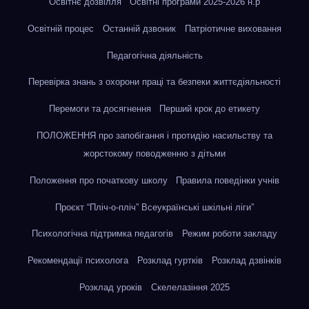
Освітнє дозвілля
Освітні програми 2025-2026 н.р
Освітній процес
Останній дзвоник
Патріотичне виховання
Педагогічна діяльність
Перевірка знань з охорони праці та безпеки життєдіяльності
Перемоги та досягнення
Перший крок до етикету
ПОЛОЖЕННЯ про запобігання і протидію насильству та
жорстокому поводженню з дітьми
Положення про початкову школу
Правила поведінки учнів
Проєкт “Пліч-о-пліч” Всеукраїнські шкільні ліги”
Психологічна підтримка педагогів
Режим роботи закладу
Рекомендації психолога
Розклад гуртків
Розклад дзвінків
Розклад уроків
Скелелазіння 2025