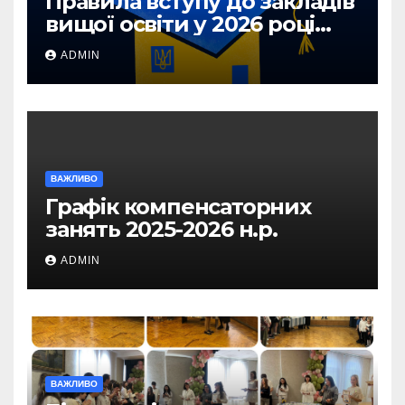
Правила вступу до закладів
вищої освіти у 2026 році
для абітурієнтів з ТОТ та
ADMIN
прифронтових територій
ВАЖЛИВО
Графік компенсаторних
занять 2025-2026 н.р.
ADMIN
ВАЖЛИВО