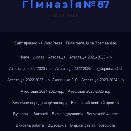
Г і м н а з і я № 87
міста Києва
Сайт працює на WordPress
|
Тема:Newsup за
Themeansar
.
Home
1 клас
Атестація
Атестація 2021-2022 н.р
Атестація 2022-2023 н.р
Атестація 2022-2023 н.р_Корінна Ю.В
Атестація 2022-2023 н.р_Скабицька Г. С
Атестація 2023-2024 н.р
Атестація 2024-2025 н.р.
Атестація 2025-2026 н.р
Безпечне середовище закладу
Безпечний освітній простір
Букварик
Вакансії
Вибір підручників
Випускний 4 клас
Виховна робота
Відеоархів
Відкритість та прозорість