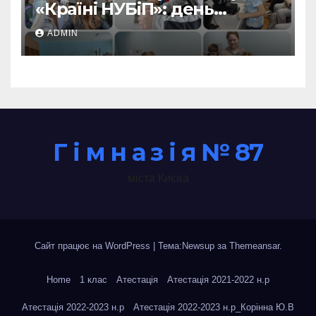
«Країні НУБіП»: день
незабутніх відкриттів!
ADMIN
Г і м н а з і я № 87
міста Києва
Сайт працює на WordPress
|
Тема:Newsup за
Themeansar
.
Home
1 клас
Атестація
Атестація 2021-2022 н.р
Атестація 2022-2023 н.р
Атестація 2022-2023 н.р_Корінна Ю.В