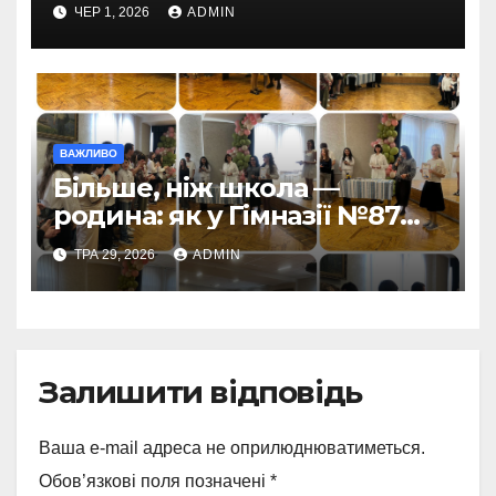
ЧЕР 1, 2026
ADMIN
ВАЖЛИВО
Більше, ніж школа —
родина: як у Гімназії №87
пролунав останній дзвоник
ТРА 29, 2026
ADMIN
Залишити відповідь
Ваша e-mail адреса не оприлюднюватиметься.
Обов’язкові поля позначені
*