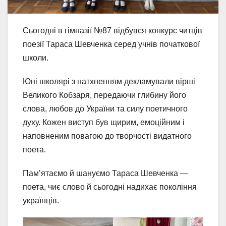
Сьогодні в гімназії №87 відбувся конкурс читців
поезії Тараса Шевченка серед учнів початкової
школи.
Юні школярі з натхненням декламували вірші
Великого Кобзаря, передаючи глибину його
слова, любов до України та силу поетичного
духу. Кожен виступ був щирим, емоційним і
наповненим повагою до творчості видатного
поета.
Пам’ятаємо й шануємо Тараса Шевченка —
поета, чиє слово й сьогодні надихає покоління
українців.