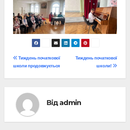
Навігація
Тиждень початкової
Тиждень початкової
школи продовжується
школи!
записів
Від
admin