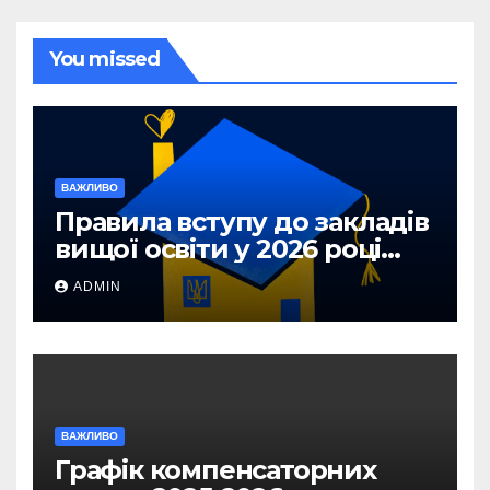
You missed
ВАЖЛИВО
Правила вступу до закладів
вищої освіти у 2026 році
для абітурієнтів з ТОТ та
ADMIN
прифронтових територій
ВАЖЛИВО
Графік компенсаторних