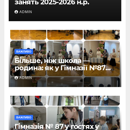
занять 2025-2026 н.р.
ADMIN
ВАЖЛИВО
Більше, ніж школа —
родина: як у Гімназії №87
пролунав останній дзвоник
ADMIN
ВАЖЛИВО
Гімназія № 87 у гостях у