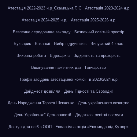
Атестація 2022-2023 н.р_Скабицька Г. С
Атестація 2023-2024 н.р
Атестація 2024-2025 н.р.
Атестація 2025-2026 н.р
Безпечне середовище закладу
Безпечний освітній простір
Букварик
Вакансії
Вибір підручників
Випускний 4 клас
Виховна робота
Відеоархів
Відкритість та прозорість
Вшанування пам’ятних дат
Гончарство
Графік засідань атестаційної комісії в 2023/2024 н.р
Дайджест дозвілля
День Гідності та Свободи!
День Народження Тараса Шевченка
День українського козацтва
День Української Державності!
Додаткові освітні послуги
Доступ для осіб з ООП
Екологічна акція «Еко мода від Кутюр»