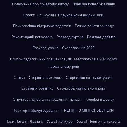
Положення про початкову школу
Правила поведінки учнів
Проєкт “Пліч-о-пліч” Всеукраїнські шкільні ліги”
Психологічна підтримка педагогів
Режим роботи закладу
Рекомендації психолога
Розклад гуртків
Розклад дзвінків
Розклад уроків
Скелелазіння 2025
Список педагогічних працівників, які атестуються в 2023/2024
навчальному році
Статут
Сторінка психолога
Сторінками шкільних уроків
Стратегія розвитку
Структура навчального року
Структура та органи управління гімназії
Телефони довіри
Територія обслуговування
ТРЕНІНГ З МІННОЇ БЕЗПЕКИ
Тхай Наталія Львівна
Увага! Конкурс!
Увага! Повітряна тривога!