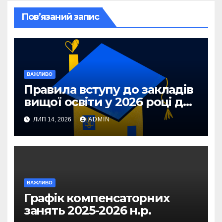
Пов’язаний запис
ВАЖЛИВО
Правила вступу до закладів
вищої освіти у 2026 році для
абітурієнтів з ТОТ та
ЛИП 14, 2026
ADMIN
прифронтових територій
ВАЖЛИВО
Графік компенсаторних
занять 2025-2026 н.р.