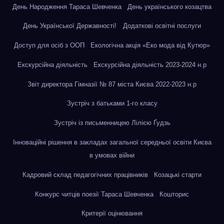
День Народження Тараса Шевченка
День українського козацтва
День Української Державності!
Додаткові освітні послуги
Доступ для осіб з ООП
Екологічна акція «Еко мода від Кутюр»
Екскурсійна діяльність
Екскурсійна діяльність 2023-2024 н.р
Звіт директора Гімназії № 87 міста Києва 2022-2023 н.р
Зустріч з батьками 1-го класу
Зустріч із письменницею Лілією Ґудзь
Інноваційні рішення в закладах загальної середньої освіти Києва
в умовах війни
Кадровий склад педагогічних працівників
Козацькі старти
Конкурс читців поезії Тараса Шевченка
Кошторис
Критерії оцінювання