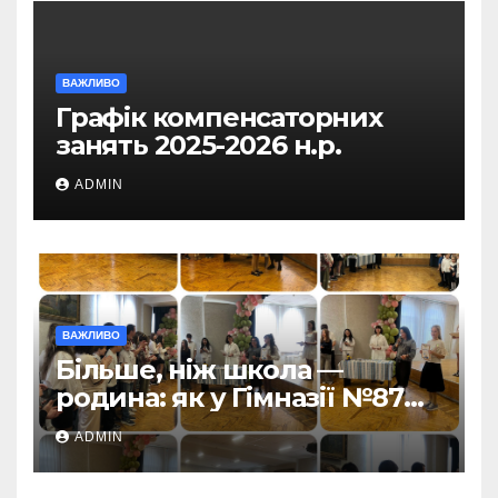
ВАЖЛИВО
Графік компенсаторних
занять 2025-2026 н.р.
ADMIN
ВАЖЛИВО
Більше, ніж школа —
родина: як у Гімназії №87
пролунав останній дзвоник
ADMIN