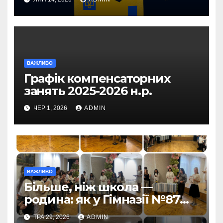
прифронтових територій
ВАЖЛИВО
Графік компенсаторних
занять 2025-2026 н.р.
ЧЕР 1, 2026
ADMIN
ВАЖЛИВО
Більше, ніж школа —
родина: як у Гімназії №87
пролунав останній дзвоник
ТРА 29, 2026
ADMIN