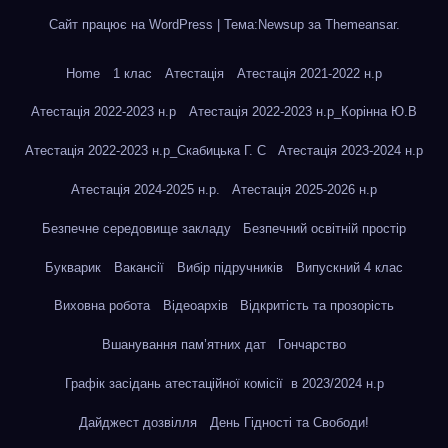
Сайт працює на WordPress
|
Тема:Newsup за
Themeansar
.
Home
1 клас
Атестація
Атестація 2021-2022 н.р
Атестація 2022-2023 н.р
Атестація 2022-2023 н.р_Корінна Ю.В
Атестація 2022-2023 н.р_Скабицька Г. С
Атестація 2023-2024 н.р
Атестація 2024-2025 н.р.
Атестація 2025-2026 н.р
Безпечне середовище закладу
Безпечний освітній простір
Букварик
Вакансії
Вибір підручників
Випускний 4 клас
Виховна робота
Відеоархів
Відкритість та прозорість
Вшанування пам’ятних дат
Гончарство
Графік засідань атестаційної комісії в 2023/2024 н.р
Дайджест дозвілля
День Гідності та Свободи!