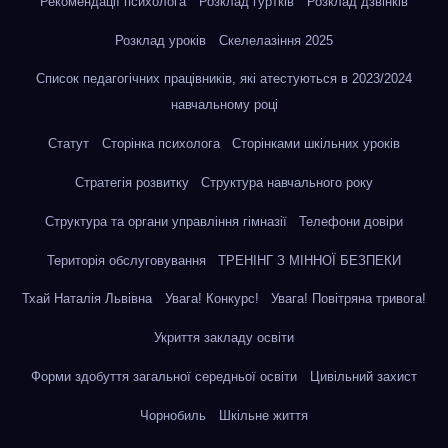
Рекомендації психолога
Розклад гуртків
Розклад дзвінків
Розклад уроків
Скелелазіння 2025
Список педагогічних працівників, які атестуються в 2023/2024
навчальному році
Статут
Сторінка психолога
Сторінками шкільних уроків
Стратегія розвитку
Структура навчального року
Структура та органи управління гімназії
Телефони довіри
Територія обслуговування
ТРЕНІНГ З МІННОЇ БЕЗПЕКИ
Тхай Наталія Львівна
Увага! Конкурс!
Увага! Повітряна тривога!
Укриття закладу освіти
Форми здобуття загальної середньої освіти
Цивільний захист
Чорнобиль
Шкільне життя