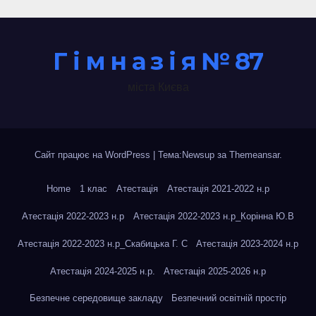
Г і м н а з і я № 87
міста Києва
Сайт працює на WordPress
|
Тема:Newsup за
Themeansar
.
Home
1 клас
Атестація
Атестація 2021-2022 н.р
Атестація 2022-2023 н.р
Атестація 2022-2023 н.р_Корінна Ю.В
Атестація 2022-2023 н.р_Скабицька Г. С
Атестація 2023-2024 н.р
Атестація 2024-2025 н.р.
Атестація 2025-2026 н.р
Безпечне середовище закладу
Безпечний освітній простір