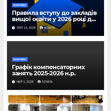
ВАЖЛИВО
Правила вступу до закладів
вищої освіти у 2026 році для
абітурієнтів з ТОТ та
ЛИП 14, 2026
ADMIN
прифронтових територій
ВАЖЛИВО
Графік компенсаторних
занять 2025-2026 н.р.
ЧЕР 1, 2026
ADMIN