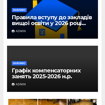
ВАЖЛИВО
Правила вступу до закладів
вищої освіти у 2026 році
для абітурієнтів з ТОТ та
ADMIN
прифронтових територій
ВАЖЛИВО
Графік компенсаторних
занять 2025-2026 н.р.
ADMIN