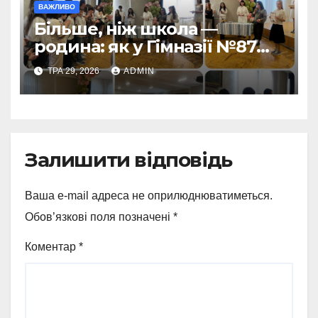
ВАЖЛИВО
Більше, ніж школа —
родина: як у Гімназії №87
пролунав останній дзвоник
ТРА 29, 2026
ADMIN
Залишити відповідь
Ваша e-mail адреса не оприлюднюватиметься.
Обов’язкові поля позначені
*
Коментар
*