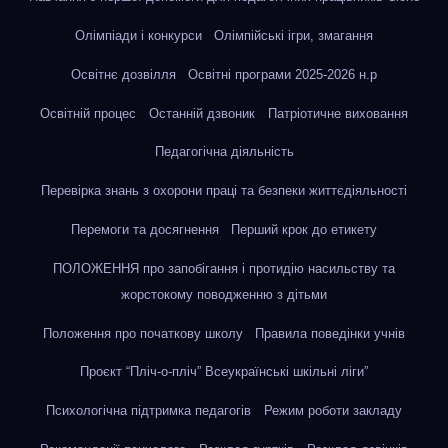
Олімпіади і конкурси
Олімпійські ігри, змагання
Освітнє дозвілля
Освітні програми 2025-2026 н.р
Освітній процес
Останній дзвоник
Патріотичне виховання
Педагогічна діяльність
Перевірка знань з охорони праці та безпеки життєдіяльності
Перемоги та досягнення
Перший крок до етикету
ПОЛОЖЕННЯ про запобігання і протидію насильству та
жорстокому поводженню з дітьми
Положення про початкову школу
Правила поведінки учнів
Проєкт “Пліч-о-пліч” Всеукраїнські шкільні ліги”
Психологічна підтримка педагогів
Режим роботи закладу