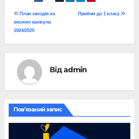
Навігація
План заходів на
Прийом до 1 класу
весняні канікули
записів
2024/2025
Від
admin
Пов’язаний запис