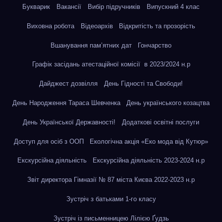
Букварик
Вакансії
Вибір підручників
Випускний 4 клас
Виховна робота
Відеоархів
Відкритість та прозорість
Вшанування пам’ятних дат
Гончарство
Графік засідань атестаційної комісії в 2023/2024 н.р
Дайджест дозвілля
День Гідності та Свободи!
День Народження Тараса Шевченка
День українського козацтва
День Української Державності!
Додаткові освітні послуги
Доступ для осіб з ООП
Екологічна акція «Еко мода від Кутюр»
Екскурсійна діяльність
Екскурсійна діяльність 2023-2024 н.р
Звіт директора Гімназії № 87 міста Києва 2022-2023 н.р
Зустріч з батьками 1-го класу
Зустріч із письменницею Лілією Ґудзь