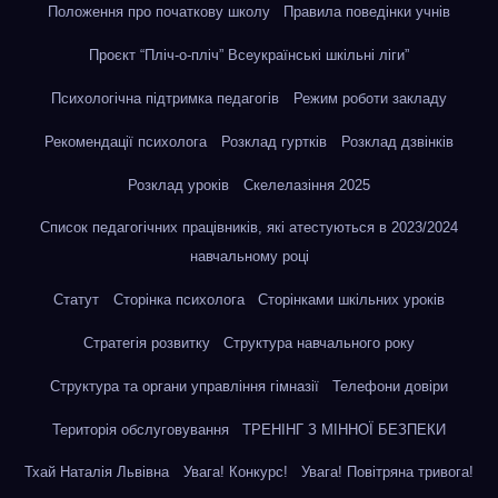
Положення про початкову школу
Правила поведінки учнів
Проєкт “Пліч-о-пліч” Всеукраїнські шкільні ліги”
Психологічна підтримка педагогів
Режим роботи закладу
Рекомендації психолога
Розклад гуртків
Розклад дзвінків
Розклад уроків
Скелелазіння 2025
Список педагогічних працівників, які атестуються в 2023/2024
навчальному році
Статут
Сторінка психолога
Сторінками шкільних уроків
Стратегія розвитку
Структура навчального року
Структура та органи управління гімназії
Телефони довіри
Територія обслуговування
ТРЕНІНГ З МІННОЇ БЕЗПЕКИ
Тхай Наталія Львівна
Увага! Конкурс!
Увага! Повітряна тривога!