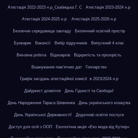
Атестація 2022-2023 н.р_Скабицька Г. С
Атестація 2023-2024 н.р
Атестація 2024-2025 н.р.
Атестація 2025-2026 н.р
Безпечне середовище закладу
Безпечний освітній простір
Букварик
Вакансії
Вибір підручників
Випускний 4 клас
Виховна робота
Відеоархів
Відкритість та прозорість
Вшанування пам’ятних дат
Гончарство
Графік засідань атестаційної комісії в 2023/2024 н.р
Дайджест дозвілля
День Гідності та Свободи!
День Народження Тараса Шевченка
День українського козацтва
День Української Державності!
Додаткові освітні послуги
Доступ для осіб з ООП
Екологічна акція «Еко мода від Кутюр»