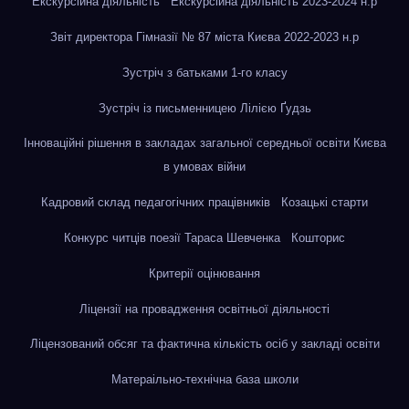
Екскурсійна діяльність
Екскурсійна діяльність 2023-2024 н.р
Звіт директора Гімназії № 87 міста Києва 2022-2023 н.р
Зустріч з батьками 1-го класу
Зустріч із письменницею Лілією Ґудзь
Інноваційні рішення в закладах загальної середньої освіти Києва
в умовах війни
Кадровий склад педагогічних працівників
Козацькі старти
Конкурс читців поезії Тараса Шевченка
Кошторис
Критерії оцінювання
Ліцензії на провадження освітньої діяльності
Ліцензований обсяг та фактична кількість осіб у закладі освіти
Матераільно-технічна база школи