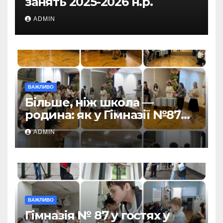
занять 2025-2026 н.р.
ADMIN
ВАЖЛИВО
Більше, ніж школа —
родина: як у Гімназії №87
пролунав останній дзвоник
ADMIN
ВАЖЛИВО
Гімназія № 87 у гостях у