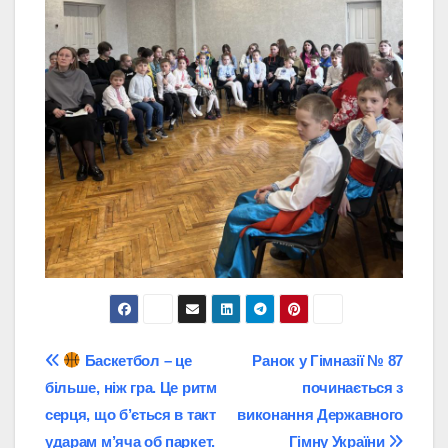
Навігація
Баскетбол – це
Ранок у Гімназії № 87
більше, ніж гра. Це ритм
починається з
записів
серця, що б’ється в такт
виконання Державного
ударам м’яча об паркет.
Гімну України