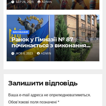
БЕР 26, 2025
ADMIN
об паркет.
ВИХОВАННЯ
Ранок у Гімназії № 87
починається з виконання
Державного Гімну України
ЖОВ 6, 2023
ADMIN
Залишити відповідь
Ваша e-mail адреса не оприлюднюватиметься.
Обов’язкові поля позначені
*