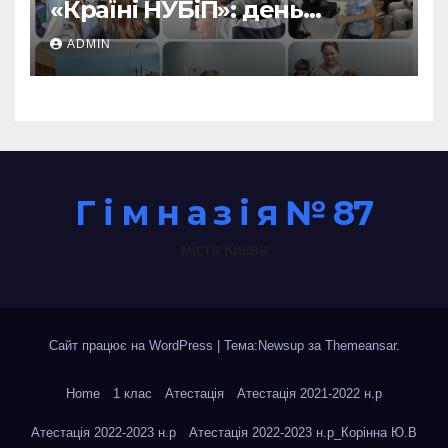
«Країні НУБіП»: день
незабутніх відкриттів!
ADMIN
Г і м н а з і я № 87
міста Києва
Сайт працює на WordPress
|
Тема:Newsup за
Themeansar
.
Home
1 клас
Атестація
Атестація 2021-2022 н.р
Атестація 2022-2023 н.р
Атестація 2022-2023 н.р_Корінна Ю.В