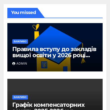
You missed
ВАЖЛИВО
Правила вступу до закладів
вищої освіти у 2026 році
для абітурієнтів з ТОТ та
ADMIN
прифронтових територій
ВАЖЛИВО
Графік компенсаторних