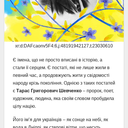
xr:d:DAFcaonv5F4:6,j:48191942127,t:23030610
Є імена, що не просто вписані в історію, а
стали її серцем. Є постаті, які не лише жили в
певний час, а продовжують жити у свідомості
народу крізь покоління. Однією з таких постатей
є
Тарас Григорович Шевченко
– пророк, поет,
художник, людина, яка своїм словом пробудила
цілу націю.
Його ім’я для українців – як сонце на небі, як
вода в Дніпрі, як степові вітри, що несуть