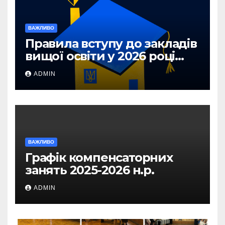
ВАЖЛИВО
Правила вступу до закладів
вищої освіти у 2026 році
для абітурієнтів з ТОТ та
ADMIN
прифронтових територій
ВАЖЛИВО
Графік компенсаторних
занять 2025-2026 н.р.
ADMIN