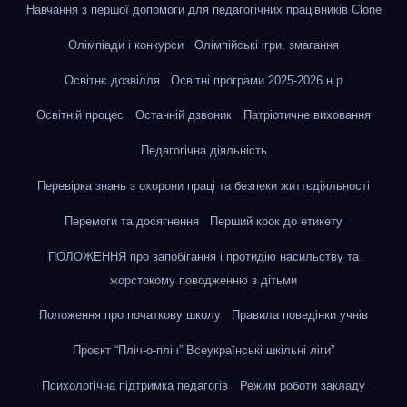
Навчання з першої допомоги для педагогічних працівників Clone
Олімпіади і конкурси
Олімпійські ігри, змагання
Освітнє дозвілля
Освітні програми 2025-2026 н.р
Освітній процес
Останній дзвоник
Патріотичне виховання
Педагогічна діяльність
Перевірка знань з охорони праці та безпеки життєдіяльності
Перемоги та досягнення
Перший крок до етикету
ПОЛОЖЕННЯ про запобігання і протидію насильству та
жорстокому поводженню з дітьми
Положення про початкову школу
Правила поведінки учнів
Проєкт “Пліч-о-пліч” Всеукраїнські шкільні ліги”
Психологічна підтримка педагогів
Режим роботи закладу