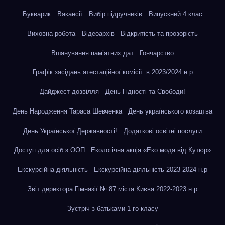
Букварик
Вакансії
Вибір підручників
Випускний 4 клас
Виховна робота
Відеоархів
Відкритість та прозорість
Вшанування пам’ятних дат
Гончарство
Графік засідань атестаційної комісії в 2023/2024 н.р
Дайджест дозвілля
День Гідності та Свободи!
День Народження Тараса Шевченка
День українського козацтва
День Української Державності!
Додаткові освітні послуги
Доступ для осіб з ООП
Екологічна акція «Еко мода від Кутюр»
Екскурсійна діяльність
Екскурсійна діяльність 2023-2024 н.р
Звіт директора Гімназії № 87 міста Києва 2022-2023 н.р
Зустріч з батьками 1-го класу