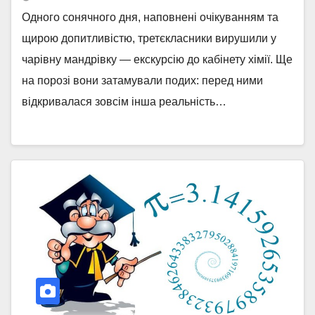
Одного сонячного дня, наповнені очікуванням та
щирою допитливістю, третєкласники вирушили у
чарівну мандрівку — екскурсію до кабінету хімії. Ще
на порозі вони затамували подих: перед ними
відкривалася зовсім інша реальність…