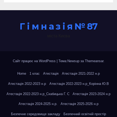
Г і м н а з і я № 87
міста Києва
Сайт працює на WordPress
|
Тема:Newsup за
Themeansar
.
Home
1 клас
Атестація
Атестація 2021-2022 н.р
Атестація 2022-2023 н.р
Атестація 2022-2023 н.р_Корінна Ю.В
Атестація 2022-2023 н.р_Скабицька Г. С
Атестація 2023-2024 н.р
Атестація 2024-2025 н.р.
Атестація 2025-2026 н.р
Безпечне середовище закладу
Безпечний освітній простір