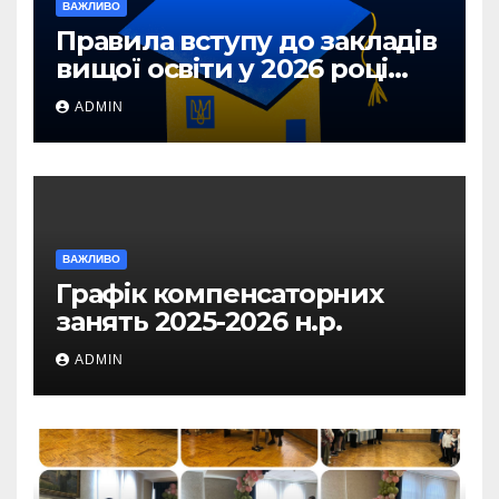
ВАЖЛИВО
Правила вступу до закладів
вищої освіти у 2026 році
для абітурієнтів з ТОТ та
ADMIN
прифронтових територій
ВАЖЛИВО
Графік компенсаторних
занять 2025-2026 н.р.
ADMIN