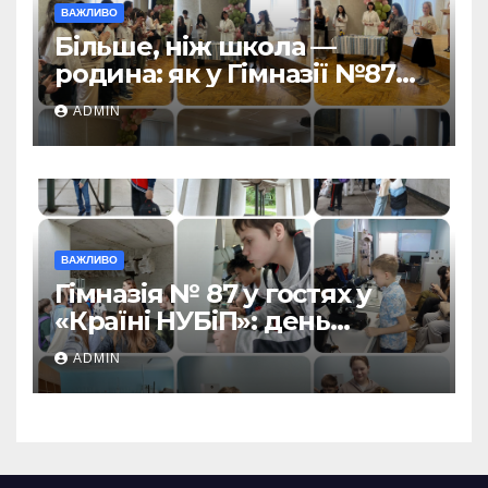
ВАЖЛИВО
Більше, ніж школа —
родина: як у Гімназії №87
пролунав останній дзвоник
ADMIN
ВАЖЛИВО
Гімназія № 87 у гостях у
«Країні НУБіП»: день
незабутніх відкриттів!
ADMIN