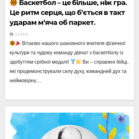
Баскетбол – це більше, ніж гра.
Це ритм серця, що б’ється в такт
ударам м’яча об паркет.
ADMIN
Вітаємо нашого шановного вчителя фізичної
культури та чудову команду дівчат з баскетболу із
здобуттям срібної медалі!
Ви – справжні бійці,
які продемонстрували силу духу, командний дух та
неймовірну…