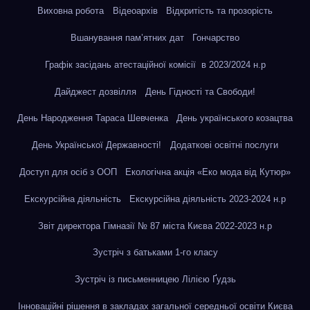
Виховна робота
Відеоархів
Відкритість та прозорість
Вшанування пам’ятних дат
Гончарство
Графік засідань атестаційної комісії в 2023/2024 н.р
Дайджест дозвілля
День Гідності та Свободи!
День Народження Тараса Шевченка
День українського козацтва
День Української Державності!
Додаткові освітні послуги
Доступ для осіб з ООП
Екологічна акція «Еко мода від Кутюр»
Екскурсійна діяльність
Екскурсійна діяльність 2023-2024 н.р
Звіт директора Гімназії № 87 міста Києва 2022-2023 н.р
Зустріч з батьками 1-го класу
Зустріч із письменницею Лілією Ґудзь
Інноваційні рішення в закладах загальної середньої освіти Києва