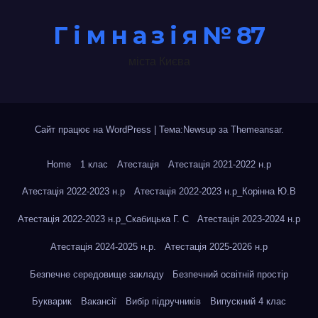
Г і м н а з і я № 87
міста Києва
Сайт працює на WordPress
|
Тема:Newsup за
Themeansar
.
Home
1 клас
Атестація
Атестація 2021-2022 н.р
Атестація 2022-2023 н.р
Атестація 2022-2023 н.р_Корінна Ю.В
Атестація 2022-2023 н.р_Скабицька Г. С
Атестація 2023-2024 н.р
Атестація 2024-2025 н.р.
Атестація 2025-2026 н.р
Безпечне середовище закладу
Безпечний освітній простір
Букварик
Вакансії
Вибір підручників
Випускний 4 клас