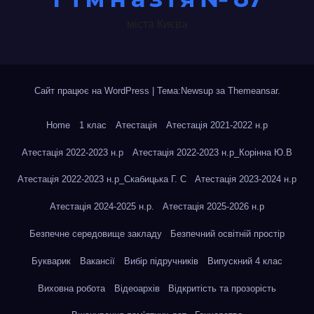
міста Києва
Сайт працює на WordPress
|
Тема:Newsup за
Themeansar
.
Home
1 клас
Атестація
Атестація 2021-2022 н.р
Атестація 2022-2023 н.р
Атестація 2022-2023 н.р_Корінна Ю.В
Атестація 2022-2023 н.р_Скабицька Г. С
Атестація 2023-2024 н.р
Атестація 2024-2025 н.р.
Атестація 2025-2026 н.р
Безпечне середовище закладу
Безпечний освітній простір
Букварик
Вакансії
Вибір підручників
Випускний 4 клас
Виховна робота
Відеоархів
Відкритість та прозорість