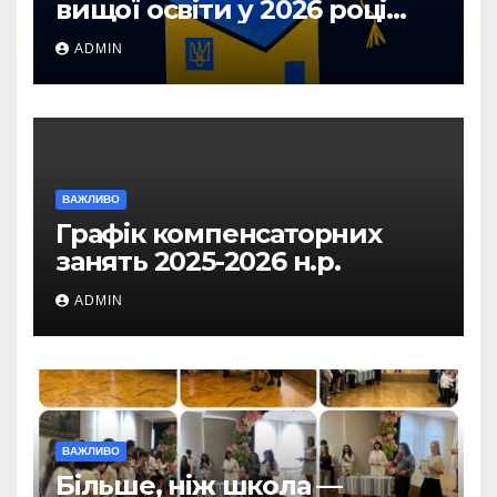
вищої освіти у 2026 році
для абітурієнтів з ТОТ та
ADMIN
прифронтових територій
ВАЖЛИВО
Графік компенсаторних
занять 2025-2026 н.р.
ADMIN
ВАЖЛИВО
Більше, ніж школа —