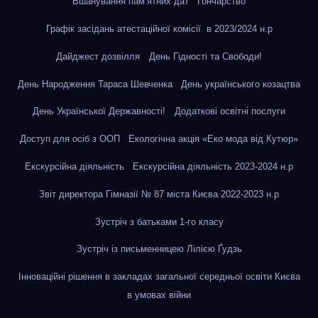
Вшанування пам’ятних дат
Гончарство
Графік засідань атестаційної комісії в 2023/2024 н.р
Дайджест дозвілля
День Гідності та Свободи!
День Народження Тараса Шевченка
День українського козацтва
День Української Державності!
Додаткові освітні послуги
Доступ для осіб з ООП
Екологічна акція «Еко мода від Кутюр»
Екскурсійна діяльність
Екскурсійна діяльність 2023-2024 н.р
Звіт директора Гімназії № 87 міста Києва 2022-2023 н.р
Зустріч з батьками 1-го класу
Зустріч із письменницею Лілією Ґудзь
Інноваційні рішення в закладах загальної середньої освіти Києва
в умовах війни