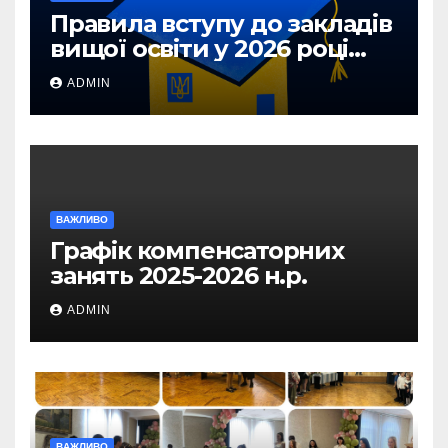
Правила вступу до закладів
вищої освіти у 2026 році
для абітурієнтів з ТОТ та
ADMIN
прифронтових територій
ВАЖЛИВО
Графік компенсаторних
занять 2025-2026 н.р.
ADMIN
ВАЖЛИВО