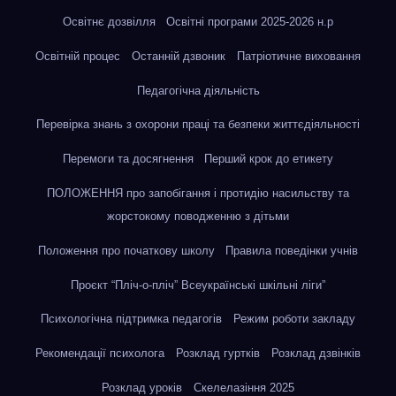
Освітнє дозвілля
Освітні програми 2025-2026 н.р
Освітній процес
Останній дзвоник
Патріотичне виховання
Педагогічна діяльність
Перевірка знань з охорони праці та безпеки життєдіяльності
Перемоги та досягнення
Перший крок до етикету
ПОЛОЖЕННЯ про запобігання і протидію насильству та
жорстокому поводженню з дітьми
Положення про початкову школу
Правила поведінки учнів
Проєкт “Пліч-о-пліч” Всеукраїнські шкільні ліги”
Психологічна підтримка педагогів
Режим роботи закладу
Рекомендації психолога
Розклад гуртків
Розклад дзвінків
Розклад уроків
Скелелазіння 2025