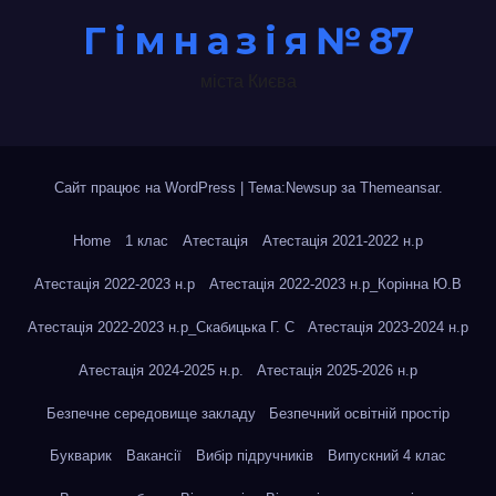
Г і м н а з і я № 87
міста Києва
Сайт працює на WordPress
|
Тема:Newsup за
Themeansar
.
Home
1 клас
Атестація
Атестація 2021-2022 н.р
Атестація 2022-2023 н.р
Атестація 2022-2023 н.р_Корінна Ю.В
Атестація 2022-2023 н.р_Скабицька Г. С
Атестація 2023-2024 н.р
Атестація 2024-2025 н.р.
Атестація 2025-2026 н.р
Безпечне середовище закладу
Безпечний освітній простір
Букварик
Вакансії
Вибір підручників
Випускний 4 клас