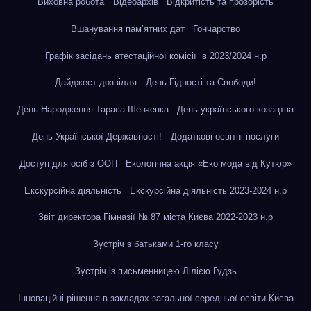
Виховна робота
Відеоархів
Відкритість та прозорість
Вшанування пам’ятних дат
Гончарство
Графік засідань атестаційної комісії в 2023/2024 н.р
Дайджест дозвілля
День Гідності та Свободи!
День Народження Тараса Шевченка
День українського козацтва
День Української Державності!
Додаткові освітні послуги
Доступ для осіб з ООП
Екологічна акція «Еко мода від Кутюр»
Екскурсійна діяльність
Екскурсійна діяльність 2023-2024 н.р
Звіт директора Гімназії № 87 міста Києва 2022-2023 н.р
Зустріч з батьками 1-го класу
Зустріч із письменницею Лілією Ґудзь
Інноваційні рішення в закладах загальної середньої освіти Києва