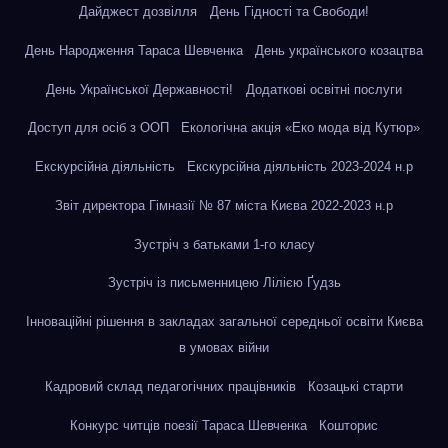
Дайджест дозвілля
День Гідності та Свободи!
День Народження Тараса Шевченка
День українського козацтва
День Української Державності!
Додаткові освітні послуги
Доступ для осіб з ООП
Екологічна акція «Еко мода від Кутюр»
Екскурсійна діяльність
Екскурсійна діяльність 2023-2024 н.р
Звіт директора Гімназії № 87 міста Києва 2022-2023 н.р
Зустріч з батьками 1-го класу
Зустріч із письменницею Лілією Ґудзь
Інноваційні рішення в закладах загальної середньої освіти Києва
в умовах війни
Кадровий склад педагогічних працівників
Козацькі старти
Конкурс читців поезії Тараса Шевченка
Кошторис