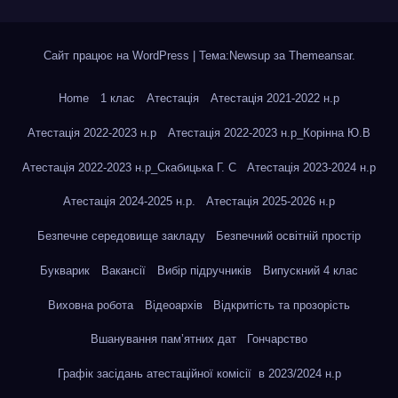
Сайт працює на WordPress
|
Тема:Newsup за
Themeansar
.
Home
1 клас
Атестація
Атестація 2021-2022 н.р
Атестація 2022-2023 н.р
Атестація 2022-2023 н.р_Корінна Ю.В
Атестація 2022-2023 н.р_Скабицька Г. С
Атестація 2023-2024 н.р
Атестація 2024-2025 н.р.
Атестація 2025-2026 н.р
Безпечне середовище закладу
Безпечний освітній простір
Букварик
Вакансії
Вибір підручників
Випускний 4 клас
Виховна робота
Відеоархів
Відкритість та прозорість
Вшанування пам’ятних дат
Гончарство
Графік засідань атестаційної комісії в 2023/2024 н.р