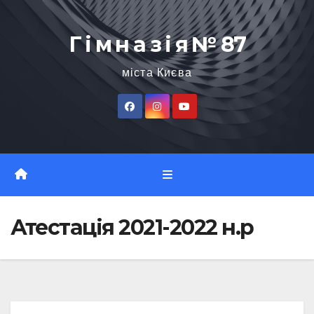
Перейти
до
Г і м н а з і я № 87
вмісту
міста Києва
Атестація 2021-2022 н.р