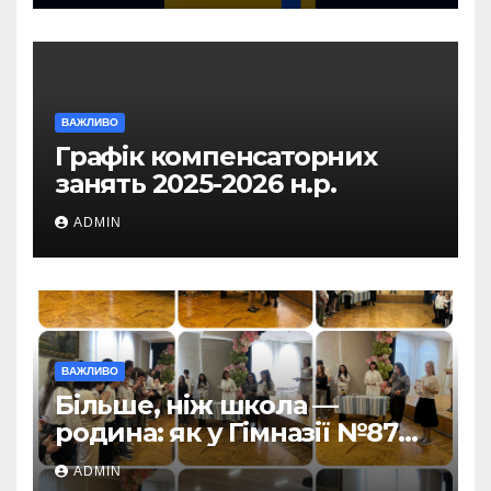
ВАЖЛИВО
Графік компенсаторних
занять 2025-2026 н.р.
ADMIN
ВАЖЛИВО
Більше, ніж школа —
родина: як у Гімназії №87
пролунав останній дзвоник
ADMIN