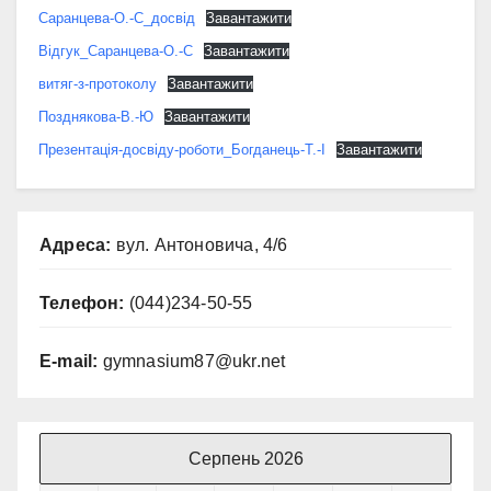
Саранцева-О.-С_досвід
Завантажити
Відгук_Саранцева-О.-С
Завантажити
витяг-з-протоколу
Завантажити
Позднякова-В.-Ю
Завантажити
Презентація-досвіду-роботи_Богданець-Т.-І
Завантажити
Адреса:
вул. Антоновича, 4/6
Телефон:
(044)234-50-55
E-mail:
gymnasium87@ukr.net
Серпень 2026